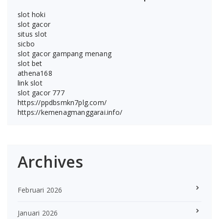
slot hoki
slot gacor
situs slot
sicbo
slot gacor gampang menang
slot bet
athena168
link slot
slot gacor 777
https://ppdbsmkn7plg.com/
https://kemenagmanggarai.info/
Archives
Februari 2026
Januari 2026