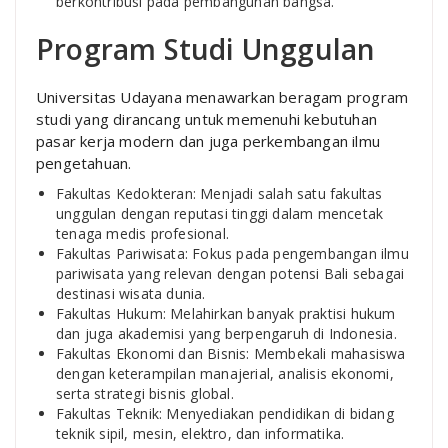
berkontribusi pada pembangunan bangsa.
Program Studi Unggulan
Universitas Udayana menawarkan beragam program
studi yang dirancang untuk memenuhi kebutuhan
pasar kerja modern dan juga perkembangan ilmu
pengetahuan.
Fakultas Kedokteran: Menjadi salah satu fakultas
unggulan dengan reputasi tinggi dalam mencetak
tenaga medis profesional.
Fakultas Pariwisata: Fokus pada pengembangan ilmu
pariwisata yang relevan dengan potensi Bali sebagai
destinasi wisata dunia.
Fakultas Hukum: Melahirkan banyak praktisi hukum
dan juga akademisi yang berpengaruh di Indonesia.
Fakultas Ekonomi dan Bisnis: Membekali mahasiswa
dengan keterampilan manajerial, analisis ekonomi,
serta strategi bisnis global.
Fakultas Teknik: Menyediakan pendidikan di bidang
teknik sipil, mesin, elektro, dan informatika.