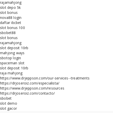
rajamahjong
slot depo 5k
slot bonus
nova88 login
daftar ibcbet
slot bonus 100
sbobet88
slot bonus
rajamahjong
slot deposit 10rb
mahjong ways
sbotop login
spaceman slot
slot deposit 10rb
raja mahjong
https://www.drjeppson.com/our-services--treatments
https://drjoseroiz.com/especialista/
https://www.drjeppson.com/resources
https://drjoseroiz.com/contacto/
sbobet
slot demo
slot gacor