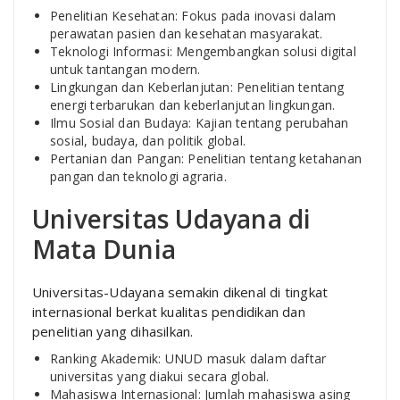
Penelitian Kesehatan: Fokus pada inovasi dalam
perawatan pasien dan kesehatan masyarakat.
Teknologi Informasi: Mengembangkan solusi digital
untuk tantangan modern.
Lingkungan dan Keberlanjutan: Penelitian tentang
energi terbarukan dan keberlanjutan lingkungan.
Ilmu Sosial dan Budaya: Kajian tentang perubahan
sosial, budaya, dan politik global.
Pertanian dan Pangan: Penelitian tentang ketahanan
pangan dan teknologi agraria.
Universitas Udayana di
Mata Dunia
Universitas-Udayana semakin dikenal di tingkat
internasional berkat kualitas pendidikan dan
penelitian yang dihasilkan.
Ranking Akademik: UNUD masuk dalam daftar
universitas yang diakui secara global.
Mahasiswa Internasional: Jumlah mahasiswa asing