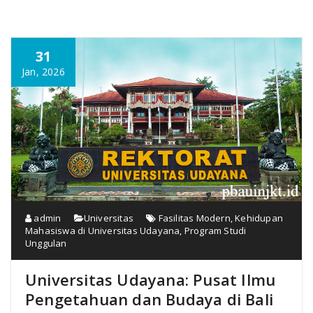
31
Jan, 2026
admin
Universitas
Fasilitas Modern
,
Kehidupan
Mahasiswa di Universitas Udayana
,
Program Studi
Unggulan
Universitas Udayana: Pusat Ilmu
Pengetahuan dan Budaya di Bali