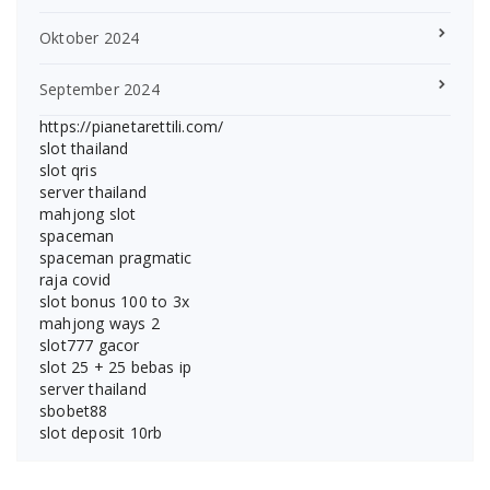
Oktober 2024
September 2024
https://pianetarettili.com/
slot thailand
slot qris
server thailand
mahjong slot
spaceman
spaceman pragmatic
raja covid
slot bonus 100 to 3x
mahjong ways 2
slot777 gacor
slot 25 + 25 bebas ip
server thailand
sbobet88
slot deposit 10rb