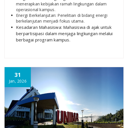
menerapkan kebijakan ramah lingkungan dalam
operasional kampus.
Energi Berkelanjutan: Penelitian di bidang energi
berkelanjutan menjadi fokus utama.
Kesadaran Mahasiswa: Mahasiswa di ajak untuk
berpartisipasi dalam menjaga lingkungan melalui
berbagai program kampus.
31
Jan, 2026