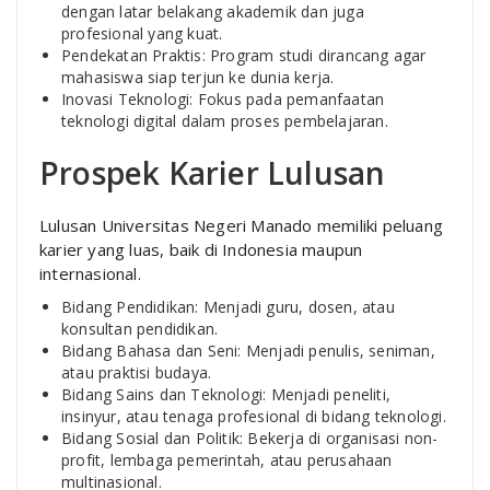
dengan latar belakang akademik dan juga
profesional yang kuat.
Pendekatan Praktis: Program studi dirancang agar
mahasiswa siap terjun ke dunia kerja.
Inovasi Teknologi: Fokus pada pemanfaatan
teknologi digital dalam proses pembelajaran.
Prospek Karier Lulusan
Lulusan Universitas Negeri Manado memiliki peluang
karier yang luas, baik di Indonesia maupun
internasional.
Bidang Pendidikan: Menjadi guru, dosen, atau
konsultan pendidikan.
Bidang Bahasa dan Seni: Menjadi penulis, seniman,
atau praktisi budaya.
Bidang Sains dan Teknologi: Menjadi peneliti,
insinyur, atau tenaga profesional di bidang teknologi.
Bidang Sosial dan Politik: Bekerja di organisasi non-
profit, lembaga pemerintah, atau perusahaan
multinasional.