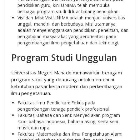
pendidikan guru, kini UNIMA telah membuka
berbagai program studi di luar bidang pendidikan.
Visi dan Misi: Visi UNIMA adalah menjadi universitas
unggul, mandiri, dan berbudaya. Misi utamanya
adalah menyelenggarakan pendidikan, penelitian, dan
pengabdian masyarakat yang berorientasi pada
pengembangan ilmu pengetahuan dan teknologi.
Program Studi Unggulan
Universitas Negeri Manado menawarkan beragam
program studi yang dirancang untuk memenuhi
kebutuhan pasar kerja modern dan perkembangan
ilmu pengetahuan.
Fakultas Ilmu Pendidikan: Fokus pada
pengembangan tenaga pendidik profesional.
Fakultas Bahasa dan Seni: Menyediakan program
studi bahasa Indonesia, bahasa asing, serta seni
musik dan rupa.
Fakultas Matematika dan Ilmu Pengetahuan Alam: