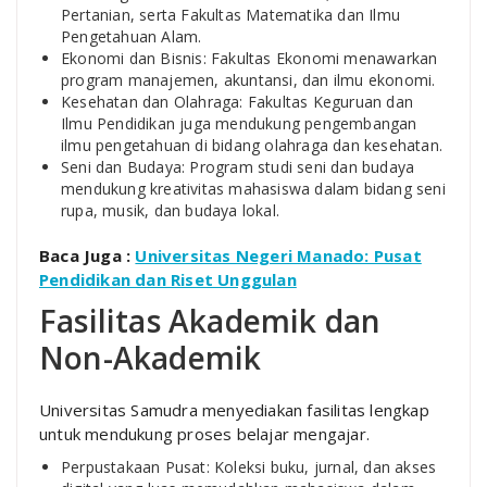
Pertanian, serta Fakultas Matematika dan Ilmu
Pengetahuan Alam.
Ekonomi dan Bisnis: Fakultas Ekonomi menawarkan
program manajemen, akuntansi, dan ilmu ekonomi.
Kesehatan dan Olahraga: Fakultas Keguruan dan
Ilmu Pendidikan juga mendukung pengembangan
ilmu pengetahuan di bidang olahraga dan kesehatan.
Seni dan Budaya: Program studi seni dan budaya
mendukung kreativitas mahasiswa dalam bidang seni
rupa, musik, dan budaya lokal.
Baca Juga :
Universitas Negeri Manado: Pusat
Pendidikan dan Riset Unggulan
Fasilitas Akademik dan
Non-Akademik
Universitas Samudra menyediakan fasilitas lengkap
untuk mendukung proses belajar mengajar.
Perpustakaan Pusat: Koleksi buku, jurnal, dan akses