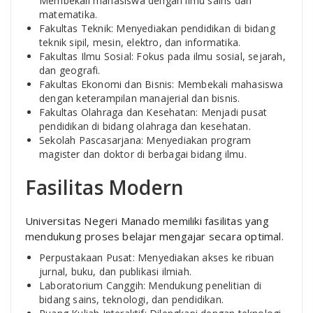
Membekali mahasiswa dengan ilmu sains dan
matematika.
Fakultas Teknik: Menyediakan pendidikan di bidang
teknik sipil, mesin, elektro, dan informatika.
Fakultas Ilmu Sosial: Fokus pada ilmu sosial, sejarah,
dan geografi.
Fakultas Ekonomi dan Bisnis: Membekali mahasiswa
dengan keterampilan manajerial dan bisnis.
Fakultas Olahraga dan Kesehatan: Menjadi pusat
pendidikan di bidang olahraga dan kesehatan.
Sekolah Pascasarjana: Menyediakan program
magister dan doktor di berbagai bidang ilmu.
Fasilitas Modern
Universitas Negeri Manado memiliki fasilitas yang
mendukung proses belajar mengajar secara optimal.
Perpustakaan Pusat: Menyediakan akses ke ribuan
jurnal, buku, dan publikasi ilmiah.
Laboratorium Canggih: Mendukung penelitian di
bidang sains, teknologi, dan pendidikan.