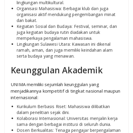
lingkungan multikultural.
Organisasi Mahasiswa: Berbagai klub dan juga
organisasi aktif mendukung pengembangan minat
dan bakat.
Kegiatan Sosial dan Budaya: Festival, seminar, dan
juga kegiatan budaya rutin diadakan untuk
memperkaya pengalaman mahasiswa.
Lingkungan Sulawesi Utara: Kawasan ini dikenal
ramah, aman, dan juga memiliki keindahan alam
serta budaya yang menawan.
Keunggulan Akademik
UNIMA memiliki sejumlah keunggulan yang
menjadikannya kompetitif di tingkat nasional maupun
internasional:
Kurikulum Berbasis Riset: Mahasiswa dilibatkan
dalam penelitian sejak dini.
Kolaborasi Internasional: Universitas menjalin kerja
sama dengan berbagai institusi di seluruh dunia.
Dosen Berkualitas: Tenaga pengajar berpengalaman