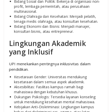
Bidang Sosial dan Politik: Bekerja di organisasi non-
profit, lembaga pemerintah, atau perusahaan
multinasional.
Bidang Olahraga dan Kesehatan: Menjadi pelatih,
tenaga medis olahraga, atau konsultan kesehatan.
Bidang Ekonomi dan Bisnis: Menjadi manajer,
konsultan bisnis, atau entrepreneur.
Lingkungan Akademik
yang Inklusif
UPI menekankan pentingnya inklusivitas dalam
pendidikan.
Kesetaraan Gender: Universitas mendukung
kesetaraan dalam semua aspek akademik.
Aksesibilitas: Fasilitas kampus ramah bagi
mahasiswa dengan kebutuhan khusus.
Dukungan Psikologis: Tersedia layanan konseling
untuk mendukung kesehatan mental mahasiswa.
Kebijakan Anti-Diskriminasi: Lingkungan kampus
bebas dari diskriminasi ras, agama, atau latar