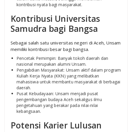
kontribusi nyata bagi masyarakat.
Kontribusi Universitas
Samudra bagi Bangsa
Sebagai salah satu universitas negeri di Aceh, Unsam
memiliki kontribusi besar bagi bangsa.
Pencetak Pemimpin: Banyak tokoh daerah dan
nasional merupakan alumni Unsam.
Pengabdian Masyarakat: Unsam aktif dalam program
Kuliah Kerja Nyata (KKN) yang melibatkan
mahasiswa untuk membantu masyarakat di berbagai
daerah.
Pusat Kebudayaan: Unsam menjadi pusat
pengembangan budaya Aceh sekaligus ilmu
pengetahuan yang berakar pada nilai-nilai
kebangsaan.
Potensi Karier Lulusan