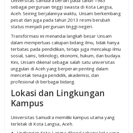
Universitas Samudra berdiri pada tahun 1983
sebagai perguruan tinggi swasta di Kota Langsa,
Aceh. Seiring berjalannya waktu, Unsam berkembang
pesat dan juga pada tahun 2013 resmi berubah
status menjadi perguruan tinggi negeri.
Transformasi ini menandai langkah besar Unsam
dalam memperluas cakupan bidang ilmu, tidak hanya
terbatas pada pendidikan, tetapi juga mencakup ilmu
sosial, sains, teknologi, ekonomi, hukum, dan budaya.
Kini, Unsam dikenal sebagai salah satu universitas
unggulan di Aceh yang berperan penting dalam
mencetak tenaga pendidik, akademisi, dan
profesional di berbagai bidang.
Lokasi dan Lingkungan
Kampus
Universitas Samudra memiliki kampus utama yang
terletak di Kota Langsa, Aceh.
Lingkungan Kota: Langsa dikenal sebagai kota yang