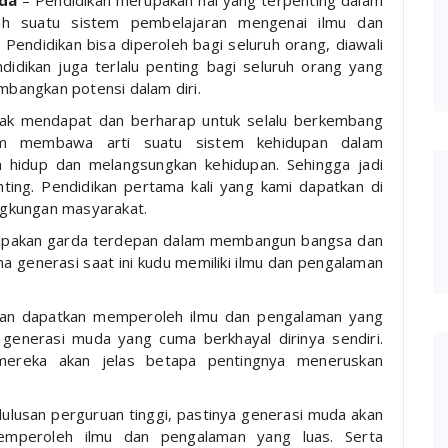
uda
– Pendidikan merupakan hal yang terpenting dalam
alah suatu sistem pembelajaran mengenai ilmu dan
 Pendidikan bisa diperoleh bagi seluruh orang, diawali
didikan juga terlalu penting bagi seluruh orang yang
bangkan potensi dalam diri.
rhak mendapat dan berharap untuk selalu berkembang
zim membawa arti suatu sistem kehidupan dalam
a hidup dan melangsungkan kehidupan. Sehingga jadi
enting. Pendidikan pertama kali yang kami dapatkan di
ingkungan masyarakat.
rupakan garda terdepan dalam membangun bangsa dan
 generasi saat ini kudu memiliki ilmu dan pengalaman
akan dapatkan memperoleh ilmu dan pengalaman yang
i generasi muda yang cuma berkhayal dirinya sendiri.
mereka akan jelas betapa pentingnya meneruskan
 lulusan perguruan tinggi, pastinya generasi muda akan
memperoleh ilmu dan pengalaman yang luas. Serta