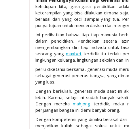
Inilah Pentingnya Kuliah Bagi Generasi M
kehidupan kita, gara-gara pendidikan ad
keterampilan yang bisa dilakukan dimana saja.
berasal dari yang kecil sampai yang tua. Pen
punya tujuan untuk mencerdaskan dan mengem
Ini perlihatkan bahwa tiap tiap manusia be
dalam pendidikan. Pendidikan secara la
mengembangkan diri tiap individu untuk bis
seorang yang
maxbet
terdidik itu terlalu p
lingkungan keluarga, lingkungan sekolah dan l
perlu diketahui bersama, generasi muda me
sebagai generasi penerus bangsa, yang dimana
yang luas.
Dengan berkuliah, generasi muda saat ini 
lebih. Karena, selagi ini sudah banyak sekal
Dengan mereka
mahjong
terdidik, maka 
perjuangan bangsa ini demi banyak orang.
Dengan kompetensi yang dimiliki berasal dari
menjadikan kuliah sebagai solusi untuk 