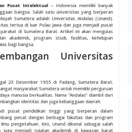
an Pusat Intelektual
– Indonesia memiliki banyak
ggaan bangsa. Salah satu universitas yang berperan
layah Sumatera adalah Universitas Andalas (Unand).
sitas tertua di luar Pulau Jawa dan juga menjadi pusat
yarakat di Sumatera Barat. Artikel ini akan mengulas
an akademik, program studi, fasilitas, kehidupan
alas bagi bangsa.
embangan Universitas
nggal 23 Desember 1955 di Padang, Sumatera Barat.
angat masyarakat Sumatera untuk memiliki perguruan
ya manusia berkualitas. Nama “Andalas” diambil dari
ambangkan identitas dan juga kebanggaan daerah.
adi pusat pendidikan tinggi yang berperan dalam
embang pesat dengan berbagai fakultas dan program
ilmu pengetahuan. Kini, Unand dikenal sebagai salah
an juga menjadi rujukan akademik di kawasan barat