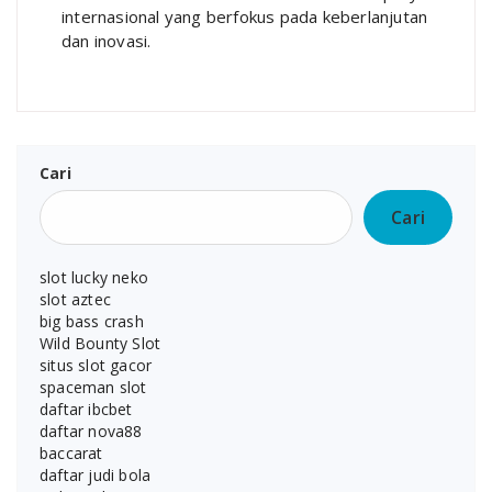
internasional yang berfokus pada keberlanjutan
dan inovasi.
Cari
Cari
slot lucky neko
slot aztec
big bass crash
Wild Bounty Slot
situs slot gacor
spaceman slot
daftar ibcbet
daftar nova88
baccarat
daftar judi bola