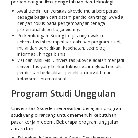
perkembangan ilmu pengetahuan dan teknologi.
Awal Berdiri: Universitas Skövde mulai beroperasi
sebagai bagian dari sistem pendidikan tinggi Swedia,
dengan fokus pada pengembangan tenaga
profesional di berbagai bidang.
Perkembangan: Seiring berjalannya waktu,
universitas ini memperluas cakupan program studi,
mulai dari pendidikan, kesehatan, teknologi
informasi, hingga bisnis.
Visi dan Misi: Visi Universitas Skövde adalah menjadi
universitas yang berkontribusi secara global melalui
pendidikan berkualitas, penelitian inovatif, dan
kolaborasi internasional.
Program Studi Unggulan
Universitas Skövde menawarkan beragam program
studi yang dirancang untuk memenuhi kebutuhan
pasar kerja modern. Beberapa program unggulan
antara lain:
Teknologi Informasi dan Game Development: