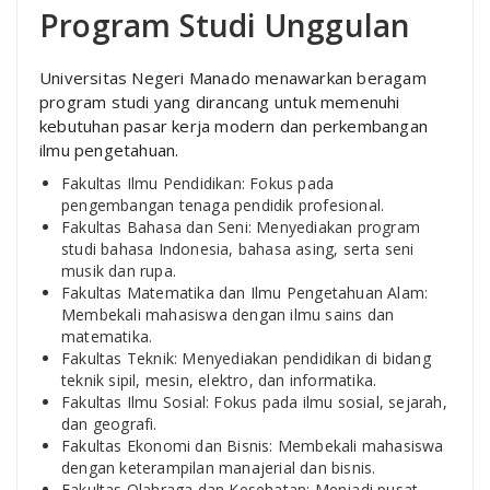
Program Studi Unggulan
Universitas Negeri Manado menawarkan beragam
program studi yang dirancang untuk memenuhi
kebutuhan pasar kerja modern dan perkembangan
ilmu pengetahuan.
Fakultas Ilmu Pendidikan: Fokus pada
pengembangan tenaga pendidik profesional.
Fakultas Bahasa dan Seni: Menyediakan program
studi bahasa Indonesia, bahasa asing, serta seni
musik dan rupa.
Fakultas Matematika dan Ilmu Pengetahuan Alam:
Membekali mahasiswa dengan ilmu sains dan
matematika.
Fakultas Teknik: Menyediakan pendidikan di bidang
teknik sipil, mesin, elektro, dan informatika.
Fakultas Ilmu Sosial: Fokus pada ilmu sosial, sejarah,
dan geografi.
Fakultas Ekonomi dan Bisnis: Membekali mahasiswa
dengan keterampilan manajerial dan bisnis.
Fakultas Olahraga dan Kesehatan: Menjadi pusat