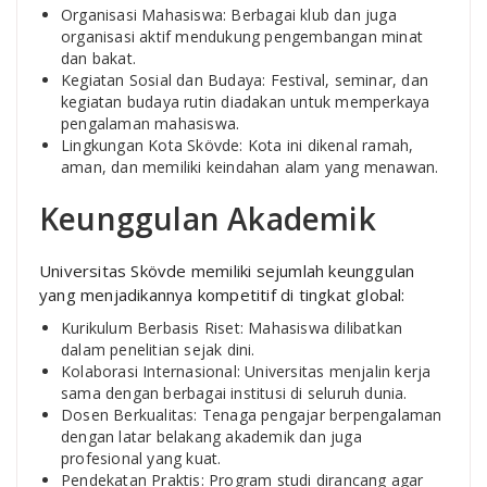
Organisasi Mahasiswa: Berbagai klub dan juga
organisasi aktif mendukung pengembangan minat
dan bakat.
Kegiatan Sosial dan Budaya: Festival, seminar, dan
kegiatan budaya rutin diadakan untuk memperkaya
pengalaman mahasiswa.
Lingkungan Kota Skövde: Kota ini dikenal ramah,
aman, dan memiliki keindahan alam yang menawan.
Keunggulan Akademik
Universitas Skövde memiliki sejumlah keunggulan
yang menjadikannya kompetitif di tingkat global:
Kurikulum Berbasis Riset: Mahasiswa dilibatkan
dalam penelitian sejak dini.
Kolaborasi Internasional: Universitas menjalin kerja
sama dengan berbagai institusi di seluruh dunia.
Dosen Berkualitas: Tenaga pengajar berpengalaman
dengan latar belakang akademik dan juga
profesional yang kuat.
Pendekatan Praktis: Program studi dirancang agar