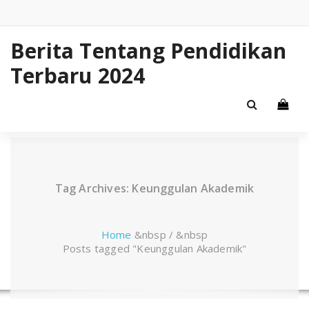
Skip
to
content
Berita Tentang Pendidikan
Terbaru 2024
Tag Archives: Keunggulan Akademik
Home
&nbsp / &nbsp
Posts tagged "Keunggulan Akademik"