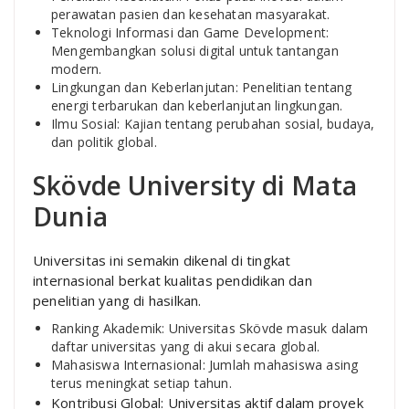
perawatan pasien dan kesehatan masyarakat.
Teknologi Informasi dan Game Development:
Mengembangkan solusi digital untuk tantangan
modern.
Lingkungan dan Keberlanjutan: Penelitian tentang
energi terbarukan dan keberlanjutan lingkungan.
Ilmu Sosial: Kajian tentang perubahan sosial, budaya,
dan politik global.
Skövde University di Mata
Dunia
Universitas ini semakin dikenal di tingkat
internasional berkat kualitas pendidikan dan
penelitian yang di hasilkan.
Ranking Akademik: Universitas Skövde masuk dalam
daftar universitas yang di akui secara global.
Mahasiswa Internasional: Jumlah mahasiswa asing
terus meningkat setiap tahun.
Kontribusi Global: Universitas aktif dalam proyek