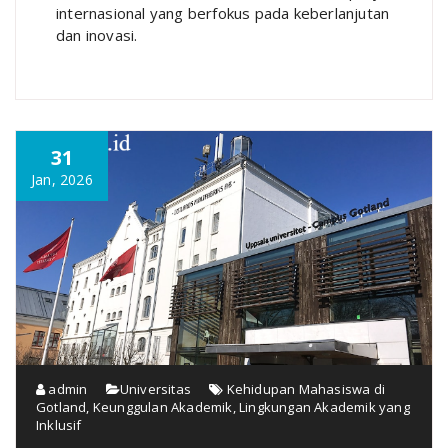
internasional yang berfokus pada keberlanjutan
dan inovasi.
31
Jan, 2026
admin
Universitas
Kehidupan Mahasiswa di
Gotland
,
Keunggulan Akademik
,
Lingkungan Akademik yang
Inklusif