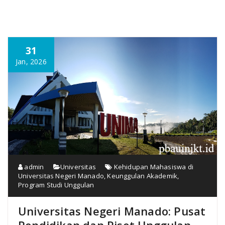
31
Jan, 2026
admin
Universitas
Kehidupan Mahasiswa di
Universitas Negeri Manado
,
Keunggulan Akademik
,
Program Studi Unggulan
Universitas Negeri Manado: Pusat