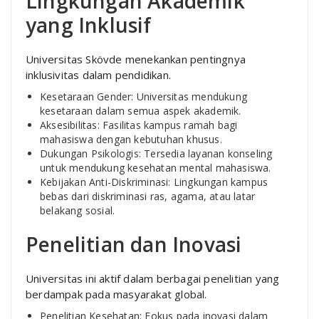
Lingkungan Akademik
yang Inklusif
Universitas Skövde menekankan pentingnya
inklusivitas dalam pendidikan.
Kesetaraan Gender: Universitas mendukung
kesetaraan dalam semua aspek akademik.
Aksesibilitas: Fasilitas kampus ramah bagi
mahasiswa dengan kebutuhan khusus.
Dukungan Psikologis: Tersedia layanan konseling
untuk mendukung kesehatan mental mahasiswa.
Kebijakan Anti-Diskriminasi: Lingkungan kampus
bebas dari diskriminasi ras, agama, atau latar
belakang sosial.
Penelitian dan Inovasi
Universitas ini aktif dalam berbagai penelitian yang
berdampak pada masyarakat global.
Penelitian Kesehatan: Fokus pada inovasi dalam