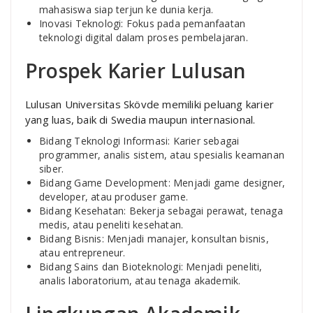
mahasiswa siap terjun ke dunia kerja.
Inovasi Teknologi: Fokus pada pemanfaatan
teknologi digital dalam proses pembelajaran.
Prospek Karier Lulusan
Lulusan Universitas Skövde memiliki peluang karier
yang luas, baik di Swedia maupun internasional.
Bidang Teknologi Informasi: Karier sebagai
programmer, analis sistem, atau spesialis keamanan
siber.
Bidang Game Development: Menjadi game designer,
developer, atau produser game.
Bidang Kesehatan: Bekerja sebagai perawat, tenaga
medis, atau peneliti kesehatan.
Bidang Bisnis: Menjadi manajer, konsultan bisnis,
atau entrepreneur.
Bidang Sains dan Bioteknologi: Menjadi peneliti,
analis laboratorium, atau tenaga akademik.