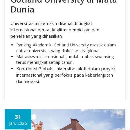
Dunia
Universitas ini semakin dikenal di tingkat
internasional berkat kualitas pendidikan dan
penelitian yang dihasilkan.
Ranking Akademik: Gotland University masuk dalam
daftar universitas yang diakui secara global.
Mahasiswa Internasional: Jumlah mahasiswa asing
terus meningkat setiap tahun.
Kontribusi Global: Universitas aktif dalam proyek
internasional yang berfokus pada keberlanjutan
dan inovasi.
31
Jan, 2026