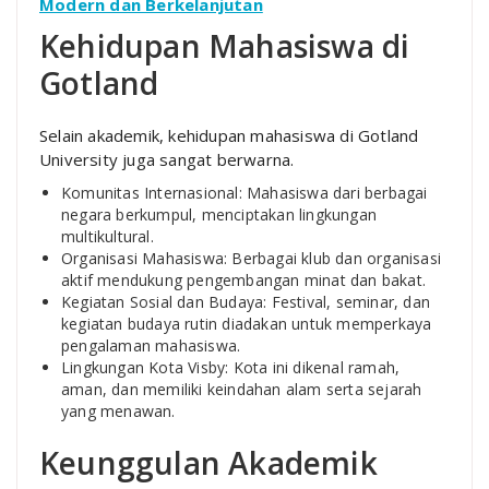
Modern dan Berkelanjutan
Kehidupan Mahasiswa di
Gotland
Selain akademik, kehidupan mahasiswa di Gotland
University juga sangat berwarna.
Komunitas Internasional: Mahasiswa dari berbagai
negara berkumpul, menciptakan lingkungan
multikultural.
Organisasi Mahasiswa: Berbagai klub dan organisasi
aktif mendukung pengembangan minat dan bakat.
Kegiatan Sosial dan Budaya: Festival, seminar, dan
kegiatan budaya rutin diadakan untuk memperkaya
pengalaman mahasiswa.
Lingkungan Kota Visby: Kota ini dikenal ramah,
aman, dan memiliki keindahan alam serta sejarah
yang menawan.
Keunggulan Akademik