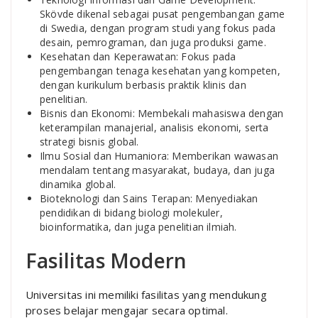
Skövde dikenal sebagai pusat pengembangan game
di Swedia, dengan program studi yang fokus pada
desain, pemrograman, dan juga produksi game.
Kesehatan dan Keperawatan: Fokus pada
pengembangan tenaga kesehatan yang kompeten,
dengan kurikulum berbasis praktik klinis dan
penelitian.
Bisnis dan Ekonomi: Membekali mahasiswa dengan
keterampilan manajerial, analisis ekonomi, serta
strategi bisnis global.
Ilmu Sosial dan Humaniora: Memberikan wawasan
mendalam tentang masyarakat, budaya, dan juga
dinamika global.
Bioteknologi dan Sains Terapan: Menyediakan
pendidikan di bidang biologi molekuler,
bioinformatika, dan juga penelitian ilmiah.
Fasilitas Modern
Universitas ini memiliki fasilitas yang mendukung
proses belajar mengajar secara optimal.