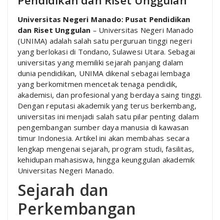
Pendidikan dan Riset Unggulan
Universitas Negeri Manado: Pusat Pendidikan
dan Riset Unggulan
– Universitas Negeri Manado
(UNIMA) adalah salah satu perguruan tinggi negeri
yang berlokasi di Tondano, Sulawesi Utara. Sebagai
universitas yang memiliki sejarah panjang dalam
dunia pendidikan, UNIMA dikenal sebagai lembaga
yang berkomitmen mencetak tenaga pendidik,
akademisi, dan profesional yang berdaya saing tinggi.
Dengan reputasi akademik yang terus berkembang,
universitas ini menjadi salah satu pilar penting dalam
pengembangan sumber daya manusia di kawasan
timur Indonesia. Artikel ini akan membahas secara
lengkap mengenai sejarah, program studi, fasilitas,
kehidupan mahasiswa, hingga keunggulan akademik
Universitas Negeri Manado.
Sejarah dan
Perkembangan