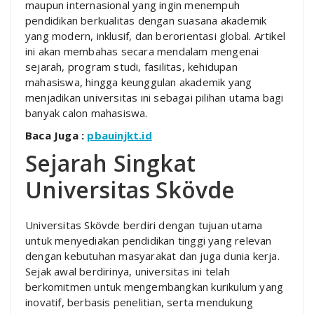
maupun internasional yang ingin menempuh
pendidikan berkualitas dengan suasana akademik
yang modern, inklusif, dan berorientasi global. Artikel
ini akan membahas secara mendalam mengenai
sejarah, program studi, fasilitas, kehidupan
mahasiswa, hingga keunggulan akademik yang
menjadikan universitas ini sebagai pilihan utama bagi
banyak calon mahasiswa.
Baca Juga :
pbauinjkt.id
Sejarah Singkat
Universitas Skövde
Universitas Skövde berdiri dengan tujuan utama
untuk menyediakan pendidikan tinggi yang relevan
dengan kebutuhan masyarakat dan juga dunia kerja.
Sejak awal berdirinya, universitas ini telah
berkomitmen untuk mengembangkan kurikulum yang
inovatif, berbasis penelitian, serta mendukung