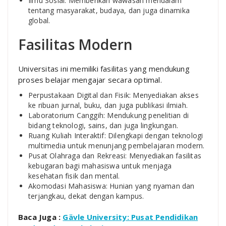
Ilmu Sosial: Memberikan wawasan mendalam
tentang masyarakat, budaya, dan juga dinamika
global.
Fasilitas Modern
Universitas ini memiliki fasilitas yang mendukung
proses belajar mengajar secara optimal.
Perpustakaan Digital dan Fisik: Menyediakan akses
ke ribuan jurnal, buku, dan juga publikasi ilmiah.
Laboratorium Canggih: Mendukung penelitian di
bidang teknologi, sains, dan juga lingkungan.
Ruang Kuliah Interaktif: Dilengkapi dengan teknologi
multimedia untuk menunjang pembelajaran modern.
Pusat Olahraga dan Rekreasi: Menyediakan fasilitas
kebugaran bagi mahasiswa untuk menjaga
kesehatan fisik dan mental.
Akomodasi Mahasiswa: Hunian yang nyaman dan
terjangkau, dekat dengan kampus.
Baca Juga :
Gävle University: Pusat Pendidikan