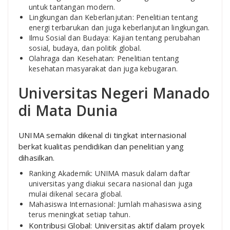
untuk tantangan modern.
Lingkungan dan Keberlanjutan: Penelitian tentang
energi terbarukan dan juga keberlanjutan lingkungan.
Ilmu Sosial dan Budaya: Kajian tentang perubahan
sosial, budaya, dan politik global.
Olahraga dan Kesehatan: Penelitian tentang
kesehatan masyarakat dan juga kebugaran.
Universitas Negeri Manado
di Mata Dunia
UNIMA semakin dikenal di tingkat internasional
berkat kualitas pendidikan dan penelitian yang
dihasilkan.
Ranking Akademik: UNIMA masuk dalam daftar
universitas yang diakui secara nasional dan juga
mulai dikenal secara global.
Mahasiswa Internasional: Jumlah mahasiswa asing
terus meningkat setiap tahun.
Kontribusi Global: Universitas aktif dalam proyek