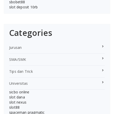
sbobet88
slot deposit 10rb
Categories
Jurusan
SMA/SMK
Tips dan Trick
Universitas
sicbo online
slot dana
slot nexus
slot88
spaceman pragmatic