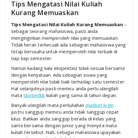
Tips Mengatasi Nilai Kuliah
Kurang Memuaskan
Tips Mengatasi Nilai Kuliah Kurang Memuaskan
–
Sebagai seorang mahasiswa, pasti anda
menginginkan memperoleh nilai yang memuaskan.
Tidak heran terkecuali ada sebagian mahasiswa yang
tetap berusaha untuk memperoleh nilai terbaik di
tiap tiap semester.
Namun kadang kala ekspektasi tidak sesuai bersama
dengan kenyataan. Ada sebagian siswa yang
memperoleh nilai tidak baik terhadap satu semester.
Hal selanjutnya pasti memicu anda perlu ulangilah
mata
sbobet88
kuliah yang sama di tahun depan.
Banyak ulangilah mata perkuliahan
maxbet login
justru sanggup memicu anda tidak sanggup cepat
lulus. Bahkan anda sanggup berada di kelas yang
sama bersama dengan junior yang menyita mata
kuliah tersebut. Nah, sebagai mahasiswa upayakan