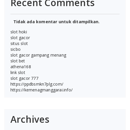
Recent Comments
Tidak ada komentar untuk ditampilkan.
slot hoki
slot gacor
situs slot
sicbo
slot gacor gampang menang
slot bet
athena168
link slot
slot gacor 777
https://ppdbsmkn7plg.com/
https://kemenagmanggarai.info/
Archives