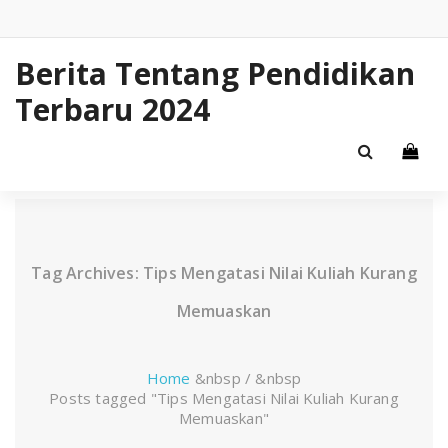
Skip
to
content
Berita Tentang Pendidikan
Terbaru 2024
Tag Archives: Tips Mengatasi Nilai Kuliah Kurang
Memuaskan
Home
&nbsp / &nbsp
Posts tagged "Tips Mengatasi Nilai Kuliah Kurang
Memuaskan"