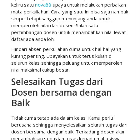
keliru satu
nova88
upaya untuk melakukan perbaikan
mata perkuliahan. Cara yang satu ini bisa saja nampak
simpel tetapi sanggup menunjang anda untuk
memperoleh nilai dari dosen. Salah satu
pertimbangan dosen untuk menambahkan nilai lewat
daftar ada anda loh.
Hindari absen perkuliahan cuma untuk hal-hal yang
kurang penting. Upayakan untuk terus kuliah di
seluruh kelas sehingga peluang untuk memperoleh
nilai maksimal cukup besar.
Selesaikan Tugas dari
Dosen bersama dengan
Baik
Tidak cuma tetap ada dalam kelas. Kamu perlu
berusaha sehingga menyelesaikan seluruh tugas dari
dosen bersama dengan baik. Terkadang dosen akan
menambahkan sebagian tugas kepada mahasiswa