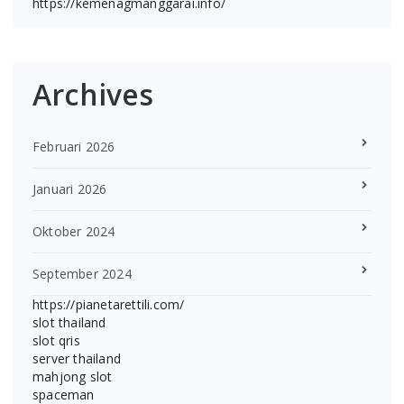
https://kemenagmanggarai.info/
Archives
Februari 2026
Januari 2026
Oktober 2024
September 2024
https://pianetarettili.com/
slot thailand
slot qris
server thailand
mahjong slot
spaceman