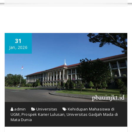
31
Jan, 2026
admin
Universitas
Kehidupan Mahasiswa di
UGM
,
Prospek Karier Lulusan
,
Universitas Gadjah Mada di
Mata Dunia