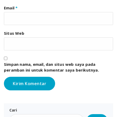
Email
*
Situs Web
Simpan nama, email, dan situs web saya pada
peramban ini untuk komentar saya berikutnya.
Cari