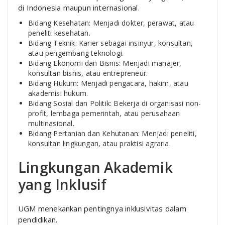
di Indonesia maupun internasional.
Bidang Kesehatan: Menjadi dokter, perawat, atau
peneliti kesehatan.
Bidang Teknik: Karier sebagai insinyur, konsultan,
atau pengembang teknologi.
Bidang Ekonomi dan Bisnis: Menjadi manajer,
konsultan bisnis, atau entrepreneur.
Bidang Hukum: Menjadi pengacara, hakim, atau
akademisi hukum.
Bidang Sosial dan Politik: Bekerja di organisasi non-
profit, lembaga pemerintah, atau perusahaan
multinasional.
Bidang Pertanian dan Kehutanan: Menjadi peneliti,
konsultan lingkungan, atau praktisi agraria.
Lingkungan Akademik
yang Inklusif
UGM menekankan pentingnya inklusivitas dalam
pendidikan.