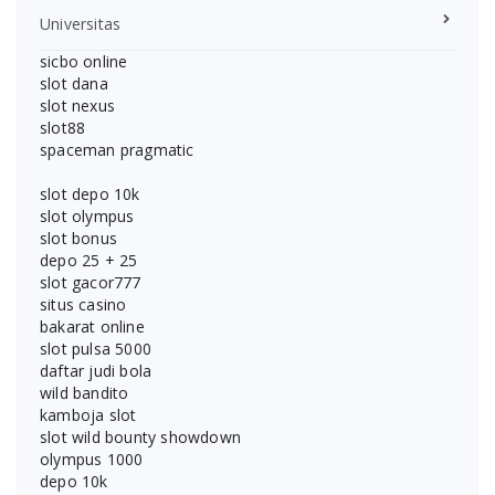
Universitas
sicbo online
slot dana
slot nexus
slot88
spaceman pragmatic
slot depo 10k
slot olympus
slot bonus
depo 25 + 25
slot gacor777
situs casino
bakarat online
slot pulsa 5000
daftar judi bola
wild bandito
kamboja slot
slot wild bounty showdown
olympus 1000
depo 10k