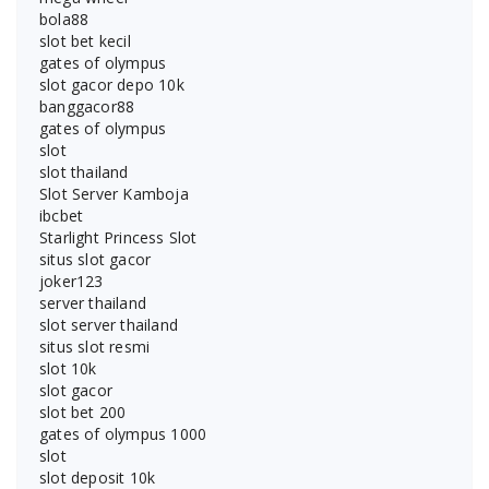
bola88
slot bet kecil
gates of olympus
slot gacor depo 10k
banggacor88
gates of olympus
slot
slot thailand
Slot Server Kamboja
ibcbet
Starlight Princess Slot
situs slot gacor
joker123
server thailand
slot server thailand
situs slot resmi
slot 10k
slot gacor
slot bet 200
gates of olympus 1000
slot
slot deposit 10k