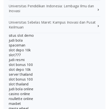
Universitas Pendidikan Indonesia: Lembaga Ilmu dan
Inovasi
Universitas Sebelas Maret: Kampus Inovasi dan Pusat
Keilmuan
situs slot demo
judi bola
spaceman
slot depo 10k
slot777
judi resmi
slot bonus 100
slot depo 10k
server thailand
slot bonus 100
slot thailand
judi bola online
casino online
roullette online
maxbet
mega wheel