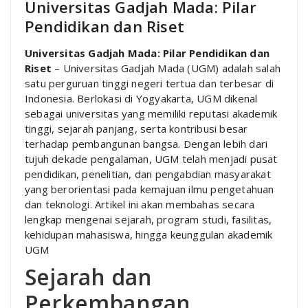
Universitas Gadjah Mada: Pilar
Pendidikan dan Riset
Universitas Gadjah Mada: Pilar Pendidikan dan
Riset
– Universitas Gadjah Mada (UGM) adalah salah
satu perguruan tinggi negeri tertua dan terbesar di
Indonesia. Berlokasi di Yogyakarta, UGM dikenal
sebagai universitas yang memiliki reputasi akademik
tinggi, sejarah panjang, serta kontribusi besar
terhadap pembangunan bangsa. Dengan lebih dari
tujuh dekade pengalaman, UGM telah menjadi pusat
pendidikan, penelitian, dan pengabdian masyarakat
yang berorientasi pada kemajuan ilmu pengetahuan
dan teknologi. Artikel ini akan membahas secara
lengkap mengenai sejarah, program studi, fasilitas,
kehidupan mahasiswa, hingga keunggulan akademik
UGM
Sejarah dan
Perkembangan