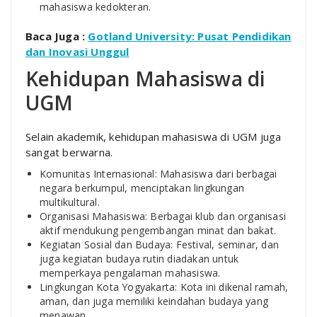
mahasiswa kedokteran.
Baca Juga :
Gotland University: Pusat Pendidikan
dan Inovasi Unggul
Kehidupan Mahasiswa di
UGM
Selain akademik, kehidupan mahasiswa di UGM juga
sangat berwarna.
Komunitas Internasional: Mahasiswa dari berbagai
negara berkumpul, menciptakan lingkungan
multikultural.
Organisasi Mahasiswa: Berbagai klub dan organisasi
aktif mendukung pengembangan minat dan bakat.
Kegiatan Sosial dan Budaya: Festival, seminar, dan
juga kegiatan budaya rutin diadakan untuk
memperkaya pengalaman mahasiswa.
Lingkungan Kota Yogyakarta: Kota ini dikenal ramah,
aman, dan juga memiliki keindahan budaya yang
menawan.