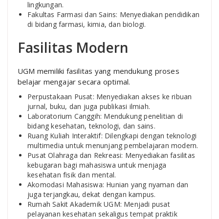
lingkungan.
Fakultas Farmasi dan Sains: Menyediakan pendidikan
di bidang farmasi, kimia, dan biologi.
Fasilitas Modern
UGM memiliki fasilitas yang mendukung proses
belajar mengajar secara optimal.
Perpustakaan Pusat: Menyediakan akses ke ribuan
jurnal, buku, dan juga publikasi ilmiah.
Laboratorium Canggih: Mendukung penelitian di
bidang kesehatan, teknologi, dan sains.
Ruang Kuliah Interaktif: Dilengkapi dengan teknologi
multimedia untuk menunjang pembelajaran modern.
Pusat Olahraga dan Rekreasi: Menyediakan fasilitas
kebugaran bagi mahasiswa untuk menjaga
kesehatan fisik dan mental.
Akomodasi Mahasiswa: Hunian yang nyaman dan
juga terjangkau, dekat dengan kampus.
Rumah Sakit Akademik UGM: Menjadi pusat
pelayanan kesehatan sekaligus tempat praktik