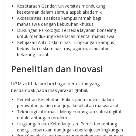
Kesetaraan Gender: Universitas mendukung
kesetaraan dalam semua aspek akademik.
Aksesibilitas: Fasilitas kampus ramah bagi
mahasiswa dengan kebutuhan khusus.
Dukungan Psikologis: Tersedia layanan konseling
untuk mendukung kesehatan mental mahasiswa.
Kebijakan Anti-Diskriminasi: Lingkungan kampus
bebas dari diskriminasi ras, agama, atau latar
belakang sosial.
Penelitian dan Inovasi
UGM aktif dalam berbagai penelitian yang
berdampak pada masyarakat global.
Penelitian Kesehatan: Fokus pada inovasi dalam
perawatan pasien dan juga kesehatan masyarakat.
Teknologi Informasi: Mengembangkan solusi digital
untuk tantangan modern.
Lingkungan dan Keberlanjutan: Penelitian tentang
energi terbarukan dan juga keberlanjutan lingkungan.
Ilmu Sosial: Kajian tentang perubahan sosial, budaya,