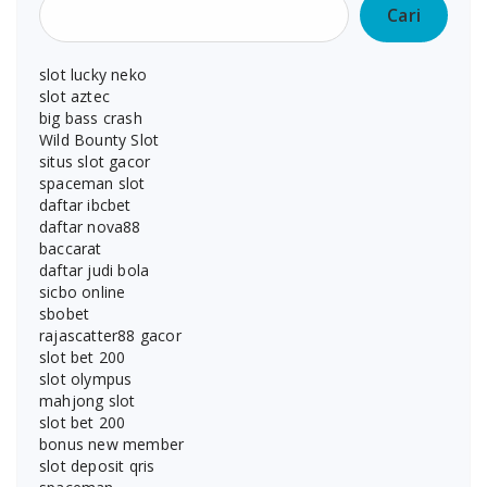
Cari
slot lucky neko
slot aztec
big bass crash
Wild Bounty Slot
situs slot gacor
spaceman slot
daftar ibcbet
daftar nova88
baccarat
daftar judi bola
sicbo online
sbobet
rajascatter88 gacor
slot bet 200
slot olympus
mahjong slot
slot bet 200
bonus new member
slot deposit qris